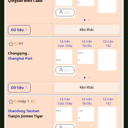
Qingdao West Coast
4.07
0.75
0.81
U
2.45
2863
Kèo khác
Dữ liệu
Cả trận
Cả trận
Cả trận
2
-
2
HT
Cược Chấp
Tài/Xỉu
1X2
Cư
3.50
Chongqing
0.81
0.91
5/5.5
Tonglianglong
Shanghai Port
2.42
-0.93
0.95
0/0.5
U
2.36
2619
Kèo khác
Dữ liệu
Cả trận
Cả trận
Cả trận
0
-
0
Hiệp 1
42
'
Cược Chấp
Tài/Xỉu
1X2
Cư
2.29
Shandong Taishan
0.99
-0.97
0/0.5
1.5/2
0
Tianjin Jinmen Tiger
3.27
0.89
0.83
U
2.63
2745