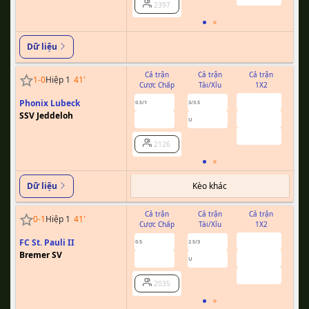
2397
Dữ liệu
Cả trận
Cả trận
Cả trận
1
-
0
Hiệp 1
41
'
Cược Chấp
Tài/Xỉu
1X2
Cư
1.56
Phonix Lubeck
0.77
0.92
0.5/1
3/3.5
SSV Jeddeloh
4.29
-0.93
0.90
U
4.00
2126
Kèo khác
Dữ liệu
Cả trận
Cả trận
Cả trận
0
-
1
Hiệp 1
41
'
Cược Chấp
Tài/Xỉu
1X2
Cư
1.92
FC St. Pauli II
0.92
0.77
0.5
2.5/3
0/0.5
Bremer SV
3.28
0.92
-0.95
U
3.38
2035