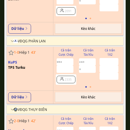
38.00
0.95
-0.94
U
12.00
2091
Kèo khác
Dữ liệu
VĐQG PHẦN LAN
Cả trận
Cả trận
Cả trận
1
-
0
Hiệp 1
43
'
Cược Chấp
Tài/Xỉu
1X2
Cư
1.28
KuPS
0.88
0.99
0/0.5
2.5/3
TPS Turku
11.00
-0.96
0.91
U
4.74
2335
Kèo khác
Dữ liệu
VĐQG THỤY ĐIỂN
Cả trận
Cả trận
Cả trận
2
-
0
Hiệp 1
42
'
Cược Chấp
Tài/Xỉu
1X2
Cư