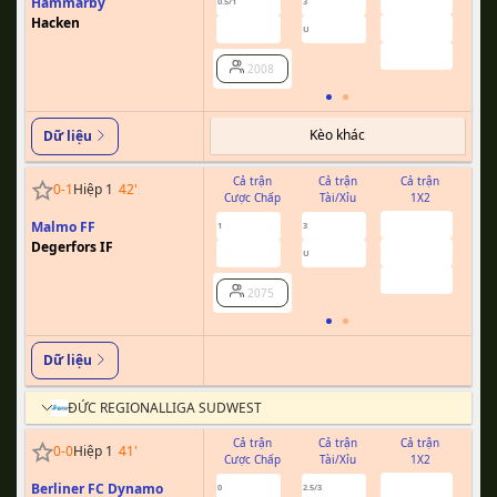
1.21
Hammarby
-0.92
0.81
0.5/1
3
Hacken
12.50
0.84
-0.91
U
5.70
2008
Kèo khác
Dữ liệu
Cả trận
Cả trận
Cả trận
0
-
1
Hiệp 1
42
'
Cược Chấp
Tài/Xỉu
1X2
Cư
2.76
Malmo FF
-0.93
-0.95
1
3
Degerfors IF
2.56
0.85
0.85
U
3.04
2075
Dữ liệu
ĐỨC REGIONALLIGA SUDWEST
Cả trận
Cả trận
Cả trận
0
-
0
Hiệp 1
41
'
Cược Chấp
Tài/Xỉu
1X2
Cư
2.57
Berliner FC Dynamo
-0.99
0.83
0
2.5/3