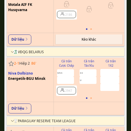
Motala AIF FK
0
Husqvarna
2186
Kèo khác
Dữ liệu
VĐQG BELARUS
Cả trận
Cả trận
Cả trận
2
-
1
Hiệp 2
86
'
Cược Chấp
Tài/Xỉu
1X2
Cư
2.37
Niva Dolbizno
-0.97
0.85
0/0.5
3.5
Energetik-BGU Minsk
3.05
0.67
0.85
U
2.49
2947
Dữ liệu
PARAGUAY RESERVE TEAM LEAGUE
Cả trận
Cả trận
Cả trận