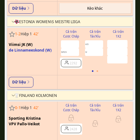
Kèo khác
Dữ liệu
ESTONIA WOMEN\S MEISTRI LIIGA
Cả trận
Cả trận
Cả trận
1
-
2
Hiệp 1
42
'
Cược Chấp
Tài/Xỉu
1X2
Cư
2.86
Viimsi JK (W)
0.83
0.89
4.5
0
de Linnameeskond (W)
2.10
0.87
0.81
0/0.5
U
3.06
2292
Dữ liệu
FINLAND KOLMONEN
Cả trận
Cả trận
Cả trận
0
-
1
Hiệp 1
42
'
Cược Chấp
Tài/Xỉu
1X2
Cư
Sporting Kristina
0/0.5
VPV Pallo-Veikot
2428