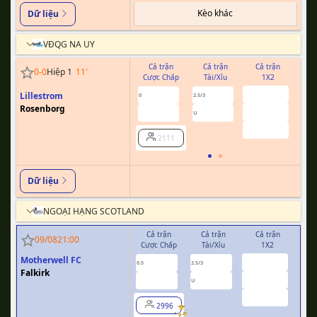
Kèo khác
Dữ liệu
VĐQG NA UY
Cả trận
Cả trận
Cả trận
0
-
0
Hiệp 1
11
'
Cược Chấp
Tài/Xỉu
1X2
Cư
2.55
Lillestrom
1.00
0.90
0
2.5/3
0
Rosenborg
2.56
0.92
1.00
U
3.35
2111
Dữ liệu
NGOẠI HẠNG SCOTLAND
Cả trận
Cả trận
Cả trận
H
09/08
21:00
Cược Chấp
Tài/Xỉu
1X2
Cượ
Motherwell FC
1.85
0.85
1.00
0.5
2.5/3
Falkirk
3.90
-0.93
0.90
U
3.52
2996