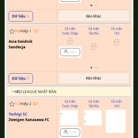
Kèo khác
Dữ liệu
Cả trận
Cả trận
Cả trận
0
-
0
Hiệp 1
12
'
Cược Chấp
Tài/Xỉu
1X2
Cư
Avia Swidnik
0
Sandecja
2041
Kèo khác
Dữ liệu
J3 LEAGUE NHẬT BẢN
Cả trận
Cả trận
Cả trận
1
-
2
Hiệp 2
82
'
Cược Chấp
Tài/Xỉu
1X2
Cư
3.34
Tochigi SC
-0.87
0.90
0
3
Zweigen Kanazawa FC
2.80
0.76
0.96
U
2.15
2170