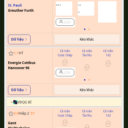
1.27
St. Pauli
0.88
0.96
0/0.5
2.5
Greuther Furth
12.00
-0.96
0.94
U
4.69
2523
Kèo khác
Dữ liệu
Cả trận
Cả trận
Cả trận
1
-
1
HT
Cược Chấp
Tài/Xỉu
1X2
Cư
Energie Cottbus
Hannover 96
2259
Kèo khác
Dữ liệu
VĐQG BỈ
Cả trận
Cả trận
Cả trận
2
-
0
Hiệp 2
51
'
Cược Chấp
Tài/Xỉu
1X2
Cư
Gent