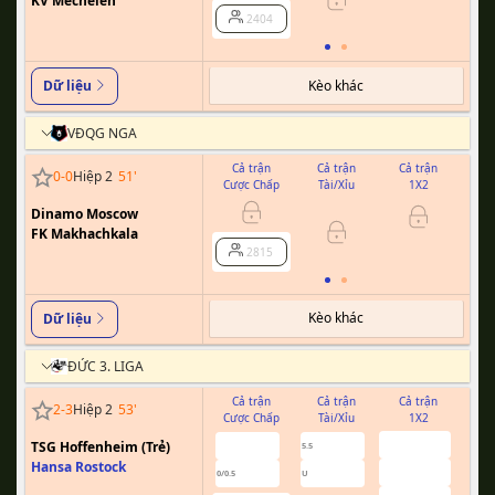
KV Mechelen
2404
Kèo khác
Dữ liệu
VĐQG NGA
Cả trận
Cả trận
Cả trận
0
-
0
Hiệp 2
51
'
Cược Chấp
Tài/Xỉu
1X2
Cư
Dinamo Moscow
FK Makhachkala
2815
Kèo khác
Dữ liệu
ĐỨC 3. LIGA
Cả trận
Cả trận
Cả trận
2
-
3
Hiệp 2
53
'
Cược Chấp
Tài/Xỉu
1X2
Cư
3.94
TSG Hoffenheim (Trẻ)
-0.93
0.98
5.5
Hansa Rostock
2.14
0.83
0.90
0/0.5
U