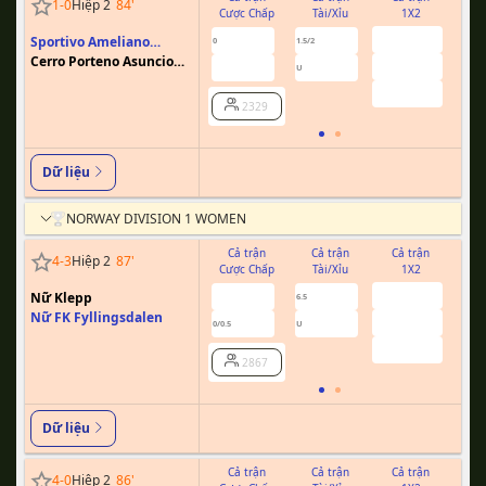
1
-
0
Hiệp 2
84
'
Cược Chấp
Tài/Xỉu
1X2
Cư
2.98
Sportivo Ameliano
-0.91
0.97
0
1.5/2
Reserves
Cerro Porteno Asuncion
2.33
0.61
0.73
U
Reserves
2.58
2329
Dữ liệu
NORWAY DIVISION 1 WOMEN
Cả trận
Cả trận
Cả trận
4
-
3
Hiệp 2
87
'
Cược Chấp
Tài/Xỉu
1X2
Cư
8.20
Nữ Klepp
0.86
0.80
6.5
Nữ FK Fyllingsdalen
1.33
0.94
1.00
0/0.5
U
3.59
2867
Dữ liệu
Cả trận
Cả trận
Cả trận
4
-
0
Hiệp 2
86
'